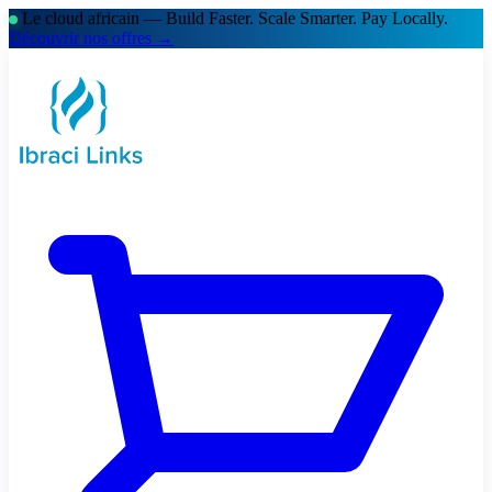
Le cloud africain — Build Faster. Scale Smarter.
Pay Locally.
Découvrir nos offres →