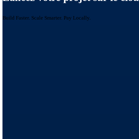
Build Faster. Scale Smarter.
Pay Locally.