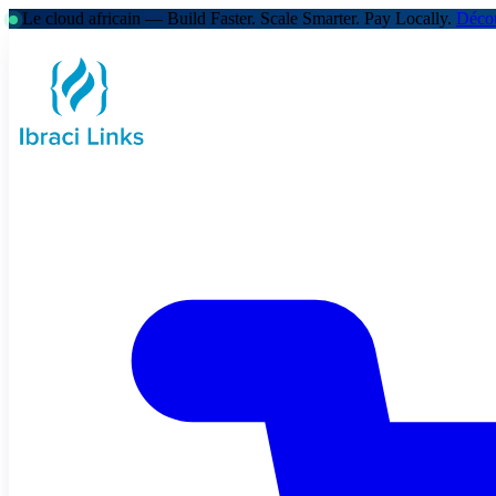
Le cloud africain — Build Faster. Scale Smarter.
Pay Locally.
Décou