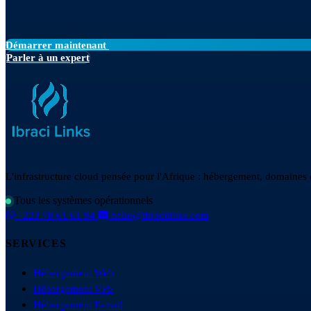
Démarrer maintenant
Parler à un expert
L'infrastructure cloud pensée pour l'Afrique : hébergement, domaines et
Tous les systèmes opérationnels
+223 78 61 61 94
hello@ibracilinks.com
SERVICES
Hébergement Web
Hébergement VPS
Hébergement E-mail