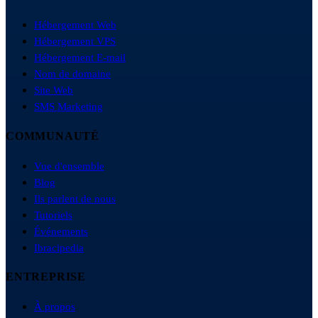
Hébergement Web
Hébergement VPS
Hébergement E-mail
Nom de domaine
Site Web
SMS Marketing
COMMUNAUTÉ
Vue d'ensemble
Blog
Ils parlent de nous
Tutoriels
Événements
Ibracipedia
ENTREPRISE
À propos