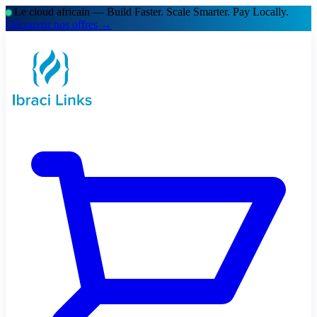
Le cloud africain — Build Faster. Scale Smarter.
Pay Locally.
Découvrir nos offres →