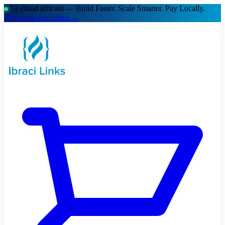
Le cloud africain — Build Faster. Scale Smarter.
Pay Locally.
Découvrir nos offres →