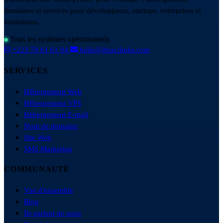
domaines et services pour développeurs, startups, entreprises et
institutions.
Tous les systèmes opérationnels
+223 78 61 61 94
hello@ibracilinks.com
SERVICES
Hébergement Web
Hébergement VPS
Hébergement E-mail
Nom de domaine
Site Web
SMS Marketing
COMMUNAUTÉ
Vue d'ensemble
Blog
Ils parlent de nous