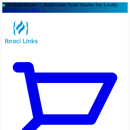
Le cloud africain — Build Faster. Scale Smarter.
Pay Locally.
Découvrir nos offres →