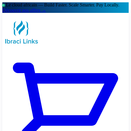
Le cloud africain — Build Faster. Scale Smarter.
Pay Locally.
Découvrir nos offres →