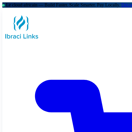
Le cloud africain — Build Faster. Scale Smarter.
Pay Locally.
Décou