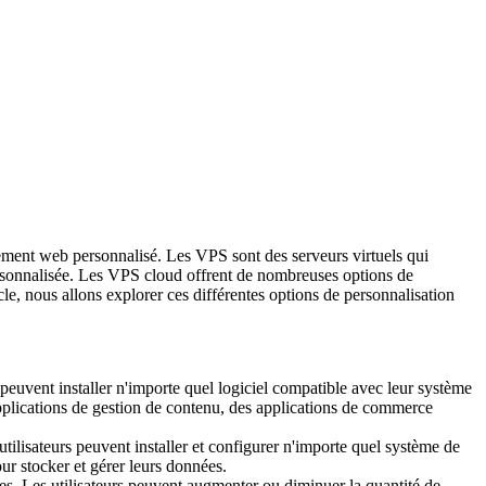
rgement web personnalisé. Les VPS sont des serveurs virtuels qui
personnalisée. Les VPS cloud offrent de nombreuses options de
icle, nous allons explorer ces différentes options de personnalisation
s peuvent installer n'importe quel logiciel compatible avec leur système
es applications de gestion de contenu, des applications de commerce
ilisateurs peuvent installer et configurer n'importe quel système de
r stocker et gérer leurs données.
es. Les utilisateurs peuvent augmenter ou diminuer la quantité de