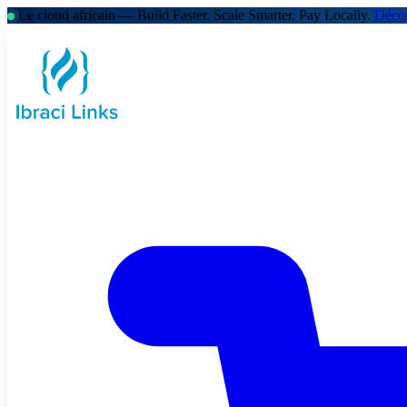
Le cloud africain — Build Faster. Scale Smarter.
Pay Locally.
Décou