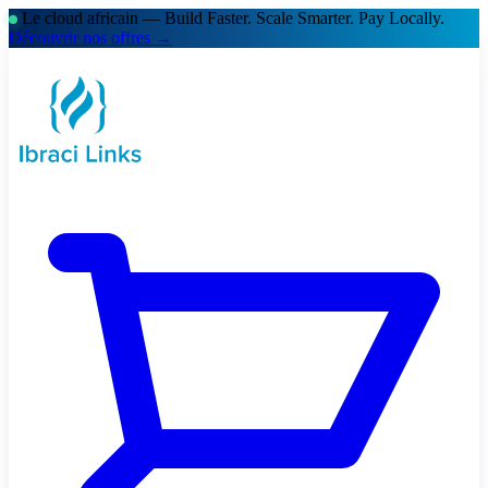
Le cloud africain — Build Faster. Scale Smarter.
Pay Locally.
Découvrir nos offres →