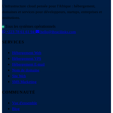
L'infrastructure cloud pensée pour l'Afrique : hébergement,
domaines et services pour développeurs, startups, entreprises et
institutions.
Tous les systèmes opérationnels
+223 78 61 61 94
hello@ibracilinks.com
SERVICES
Hébergement Web
Hébergement VPS
Hébergement E-mail
Nom de domaine
Site Web
SMS Marketing
COMMUNAUTÉ
Vue d'ensemble
Blog