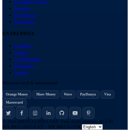
Ils parlent de nous
Tutoriels
Événements
Ibracipedia
ENTREPRISE
À propos
Carrière
Confidentialité
Conditions
Contact
Paiement local & international
Orange Money
Moov Money
Wave
PayDunya
Visa
Mastercard
© 2026 IBRACI LINKS SAS. Tous droits réservés.
RCCM
MA.BKO.2022.B.927 · NIF 086155225R