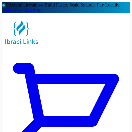
Le cloud africain — Build Faster. Scale Smarter.
Pay Locally.
Découvrir nos offres →