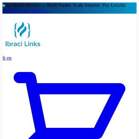
Le cloud africain — Build Faster. Scale Smarter.
Pay Locally.
Découvrir nos offres →
fr
en