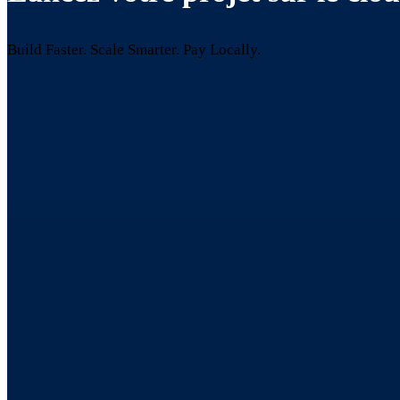
Build Faster. Scale Smarter.
Pay Locally.