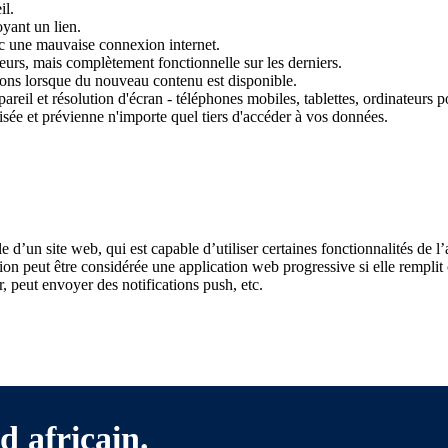
il.
yant un lien.
ec une mauvaise connexion internet.
ateurs, mais complètement fonctionnelle sur les derniers.
tions lorsque du nouveau contenu est disponible.
reil et résolution d'écran - téléphones mobiles, tablettes, ordinateurs por
risée et prévienne n'importe quel tiers d'accéder à vos données.
d’un site web, qui est capable d’utiliser certaines fonctionnalités de l’a
tion peut être considérée une application web progressive si elle remplit
r, peut envoyer des notifications push, etc.
d africain.