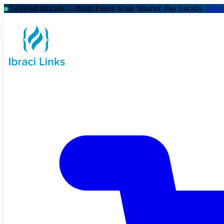
Le cloud africain — Build Faster. Scale Smarter.
Pay Locally.
Décou