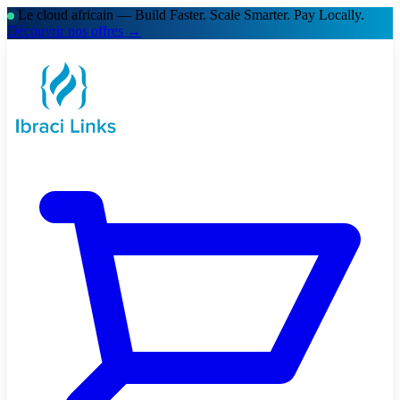
Le cloud africain — Build Faster. Scale Smarter.
Pay Locally.
Découvrir nos offres →