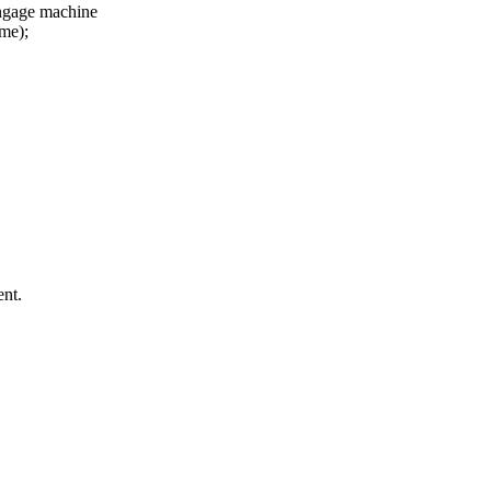
langage machine
mme);
ent.