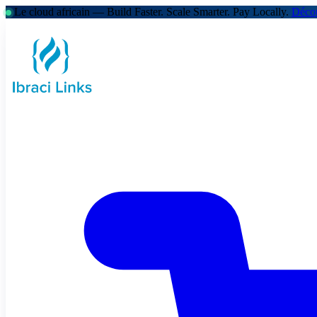
Le cloud africain — Build Faster. Scale Smarter.
Pay Locally.
Décou